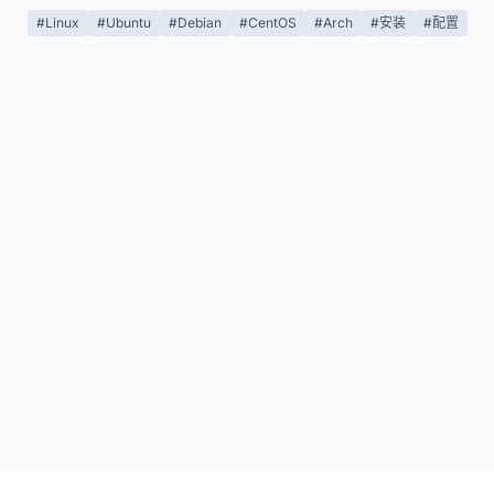
#Linux
#Ubuntu
#Debian
#CentOS
#Arch
#安装
#配置